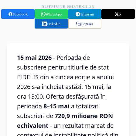
DISTRIBUIE PRIETENILOR
Facebook
WhatsApp
Telegram
X
LinkedIn
Copiază
15 mai 2026
- Perioada de
subscriere pentru titlurile de stat
FIDELIS din a cincea ediție a anului
2026 s-a încheiat astăzi, 15 mai, la
ora 13:00. Oferta desfășurată în
perioada
8–15 mai
a totalizat
subscrieri de
720,9 milioane RON
echivalent
- un rezultat marcat de
contextul de instabilitate politică din