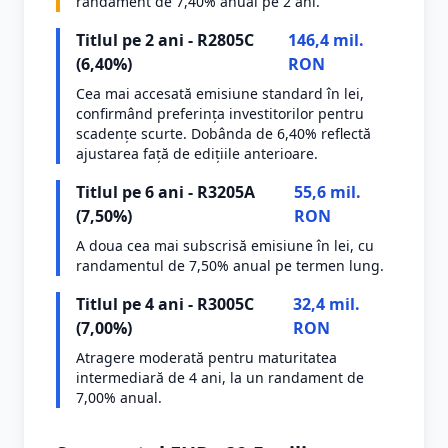
randament de 7,40% anual pe 2 ani.
Titlul pe 2 ani - R2805C
146,4 mil.
(6,40%)
RON
Cea mai accesată emisiune standard în lei,
confirmând preferința investitorilor pentru
scadențe scurte. Dobânda de 6,40% reflectă
ajustarea față de edițiile anterioare.
Titlul pe 6 ani - R3205A
55,6 mil.
(7,50%)
RON
A doua cea mai subscrisă emisiune în lei, cu
randamentul de 7,50% anual pe termen lung.
Titlul pe 4 ani - R3005C
32,4 mil.
(7,00%)
RON
Atragere moderată pentru maturitatea
intermediară de 4 ani, la un randament de
7,00% anual.