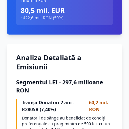
Titluri în EUR
80,5 mil. EUR
~422,6 mil. RON (59%)
Analiza Detaliată a
Emisiunii
Segmentul LEI - 297,6 milioane
RON
Tranșa Donatori 2 ani -
60,2 mil.
R2805B (7,40%)
RON
Donatorii de sânge au beneficiat de condiții
preferențiale cu prag minim de 500 lei, cu un