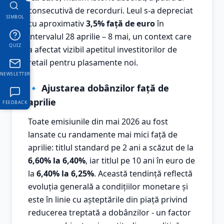
consecutivă de recorduri. Leul s-a depreciat
SIMBOL
cu aproximativ
3,5% față de euro
în
intervalul 28 aprilie – 8 mai, un context care
QUIZ
a afectat vizibil apetitul investitorilor de
retail pentru plasamente noi.
NEWSLETTER
🔹 Ajustarea dobânzilor față de
aprilie
FEEDBACK
Toate emisiunile din mai 2026 au fost
lansate cu randamente mai mici față de
aprilie: titlul standard pe 2 ani a scăzut de la
6,60% la 6,40%
, iar titlul pe 10 ani în euro de
la
6,40% la 6,25%
. Această tendință reflectă
evoluția generală a condițiilor monetare și
este în linie cu așteptările din piață privind
reducerea treptată a dobânzilor - un factor