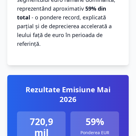
reprezentând aproximativ
59% din
total
- o pondere record, explicată
parțial și de deprecierea accelerată a
leului față de euro în perioada de
referință.
Rezultate Emisiune Mai
2026
720,9
59%
mil
Ponderea EUR