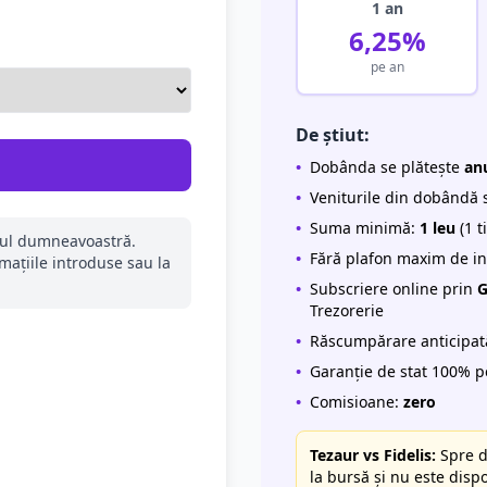
1 an
6,25%
pe an
De știut:
•
Dobânda se plătește
an
•
Veniturile din dobândă
•
Suma minimă:
1 leu
(1 ti
erul dumneavoastră.
•
Fără plafon maxim de in
rmațiile introduse sau la
•
Subscriere online prin
G
Trezorerie
•
Răscumpărare anticipată
•
Garanție de stat 100% p
•
Comisioane:
zero
Tezaur vs Fidelis:
Spre d
la bursă și nu este disp