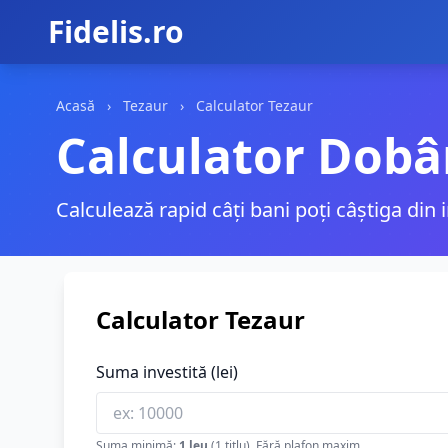
Fidelis.ro
Acasă
›
Tezaur
›
Calculator Tezaur
Calculator Dobâ
Calculează rapid câți bani poți câștiga din
Calculator Tezaur
Suma investită (lei)
Suma minimă:
1 leu
(1 titlu). Fără plafon maxim.