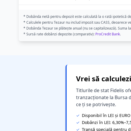
* Dobânda netă pentru depozit este calculată la o rată ipotetică de
* Calculele pentru Tezaur nu includ impozit sau CASS, deoarece venit
* Dobânda Tezaur se plătește anual (nu se capitalizează). Suma la
* Sursă rate dobânzi depozite (comparativ):
ProCredit Bank
.
Vrei să calculez
SIMBOL
Titlurile de stat Fidelis 
tranzacționate la Bursa 
ce ți se potrivește.
QUIZ
✓
Disponibil în LEI și EURO
✓
Dobânzi în LEI: 6,30%–7,
NEWSLETTER
✓
Tranșă specială pentru d