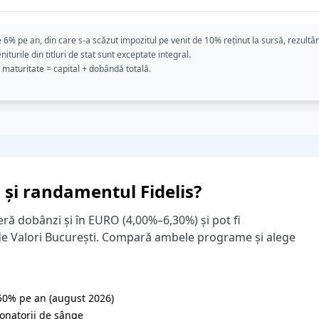
 6% pe an, din care s-a scăzut impozitul pe venit de 10% reținut la sursă, rezultâ
urile din titluri de stat sunt exceptate integral.
 maturitate = capital + dobândă totală.
i și randamentul Fidelis?
oferă dobânzi și în EURO (4,00%–6,30%) și pot fi
de Valori București. Compară ambele programe și alege
50% pe an (august 2026)
onatorii de sânge