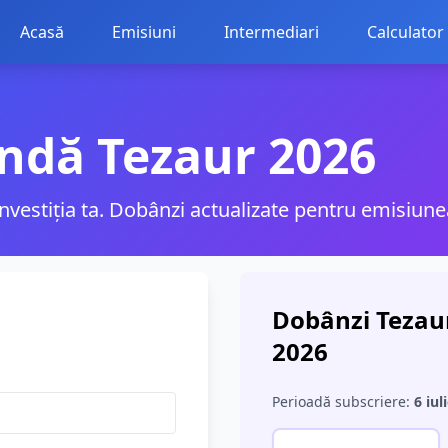
Acasă
Emisiuni
Intermediari
Calculator
ndă Tezaur 2026
 investiția ta. Dobânzi actualizate pentru emisiune
Dobânzi Tezaur
2026
Perioadă subscriere:
6 iul