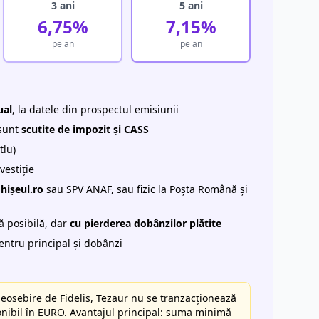
3 ani
5 ani
6,75%
7,15%
pe an
pe an
ual
, la datele din prospectul emisiunii
 sunt
scutite de impozit și CASS
tlu)
vestiție
hișeul.ro
sau SPV ANAF, sau fizic la Poșta Română și
 posibilă, dar
cu pierderea dobânzilor plătite
entru principal și dobânzi
eosebire de Fidelis, Tezaur nu se tranzacționează
onibil în EURO. Avantajul principal: suma minimă