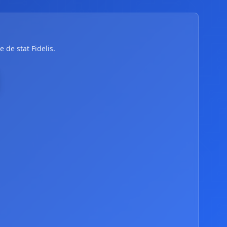
 de stat Fidelis.
delis