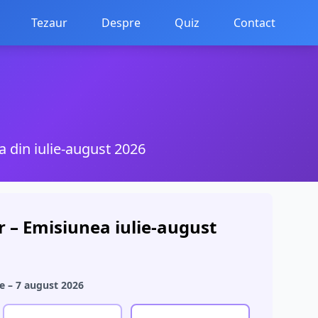
Tezaur
Despre
Quiz
Contact
a din iulie-august 2026
 – Emisiunea iulie-august
ie – 7 august 2026