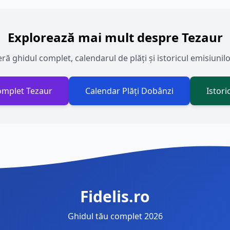
Explorează mai mult despre Tezaur
ă ghidul complet, calendarul de plăți și istoricul emisiunil
omplet Tezaur
Calendar Plăți Dobânzi
Istori
Fidelis.ro
Ghidul tău complet 2026