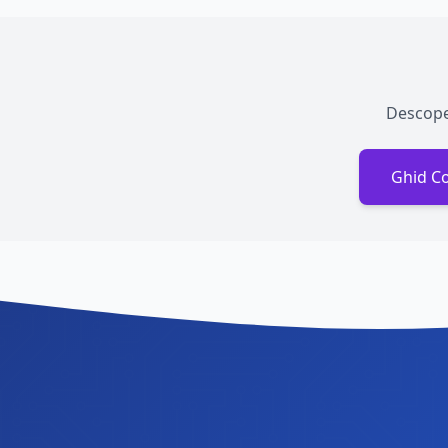
Descoper
Ghid C