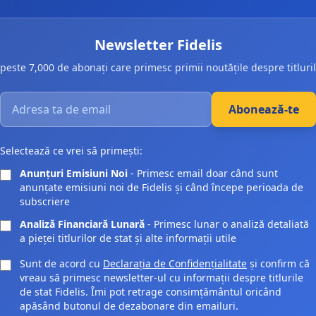
Newsletter Fidelis
 peste 7,000 de abonați care primesc primii noutățile despre titlurile
Introdu adresa ta de email pentru abonarea la newsletter Fi
Abonează-te
Selectează ce vrei să primești:
Anunțuri Emisiuni Noi
- Primesc email doar când sunt
anunțate emisiuni noi de Fidelis și când începe perioada de
subscriere
Analiză Financiară Lunară
- Primesc lunar o analiză detaliată
a pieței titlurilor de stat și alte informații utile
Sunt de acord cu
Declarația de Confidențialitate
și confirm că
vreau să primesc newsletter-ul cu informații despre titlurile
de stat Fidelis. Îmi pot retrage consimțământul oricând
apăsând butonul de dezabonare din emailuri.