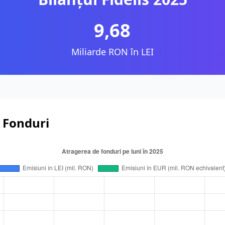
9,68
Miliarde RON în LEI
e Fonduri