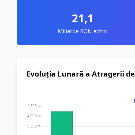
21,1
Miliarde RON echiv.
Evoluția Lunară a Atragerii d