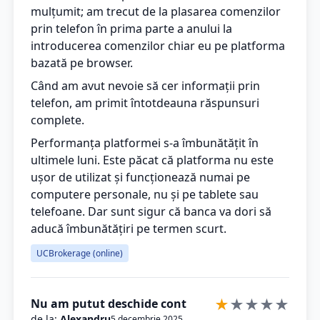
mulțumit; am trecut de la plasarea comenzilor
prin telefon în prima parte a anului la
introducerea comenzilor chiar eu pe platforma
bazată pe browser.
Când am avut nevoie să cer informații prin
telefon, am primit întotdeauna răspunsuri
complete.
Performanța platformei s-a îmbunătățit în
ultimele luni. Este păcat că platforma nu este
ușor de utilizat și funcționează numai pe
computere personale, nu și pe tablete sau
telefoane. Dar sunt sigur că banca va dori să
aducă îmbunătățiri pe termen scurt.
UCBrokerage (online)
★
★
★
★
★
Nu am putut deschide cont
de la:
Alexandru
5 decembrie 2025