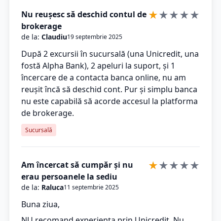
★
★
★
★
★
Nu reușesc să deschid contul de
brokerage
de la:
Claudiu
19 septembrie 2025
După 2 excursii în sucursală (una Unicredit, una
fostă Alpha Bank), 2 apeluri la suport, și 1
încercare de a contacta banca online, nu am
reușit încă să deschid cont. Pur și simplu banca
nu este capabilă să acorde accesul la platforma
de brokerage.
Sucursală
★
★
★
★
★
Am încercat să cumpăr și nu
erau persoanele la sediu
de la:
Raluca
11 septembrie 2025
Buna ziua,
NU recomand experiența prin Unicredit. Nu