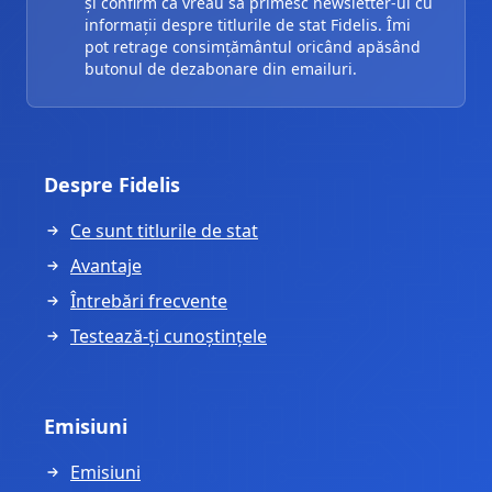
și confirm că vreau să primesc newsletter-ul cu
informații despre titlurile de stat Fidelis. Îmi
pot retrage consimțământul oricând apăsând
butonul de dezabonare din emailuri.
Despre Fidelis
Ce sunt titlurile de stat
Avantaje
Întrebări frecvente
Testează-ți cunoștințele
Emisiuni
Emisiuni