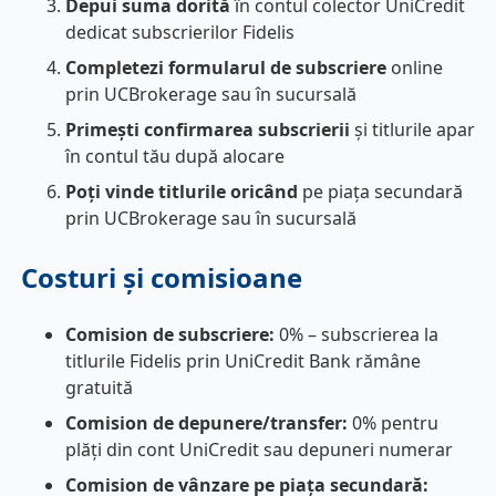
Depui suma dorită
în contul colector UniCredit
dedicat subscrierilor Fidelis
Completezi formularul de subscriere
online
prin UCBrokerage sau în sucursală
Primești confirmarea subscrierii
și titlurile apar
în contul tău după alocare
Poți vinde titlurile oricând
pe piața secundară
prin UCBrokerage sau în sucursală
Costuri și comisioane
Comision de subscriere:
0% – subscrierea la
titlurile Fidelis prin UniCredit Bank rămâne
gratuită
Comision de depunere/transfer:
0% pentru
plăți din cont UniCredit sau depuneri numerar
Comision de vânzare pe piața secundară: