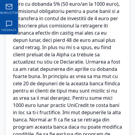
euro cu dobanda 5% (50 euro/an la 1000 euro),
comisionul obligatoriu pentru a pune banii si a
NEWSLETTER
ii transfera in contul de investitii de 4 euro per
subscriere plus comisionul la retragere iti
FEEDBACK
mananca efectiv din castig mai ales ca eu
depun lunar, deci pierd 48 de euro anual plus
cand retrag. In plus nu mi s-a spus, eu fiind
client preluat de la Alpha ca trebuie sa
actualizez nu stiu ce Declaratie. Urmarea a fost
ca am ratat depunerea din aprilie cu dobanda
foarte buna. In principiu as vrea sa ma mut cu
cele 20 de depuneri de la aceasta banca fiindca
pentru ei clienti de tipul meu sunt mizilic si nu
as vrea sa ii mai deranjez. Pentru sume mici
1000 euro lunar practic UniCredit te costa bani
in loc sa ti-i fructifice. Imi mut depunerile la alta
banca. Normal ar fi ca fie sa se retraga din
program aceasta banca daca nu poate modifica
conditiile, fie sa fie exclusa din program de