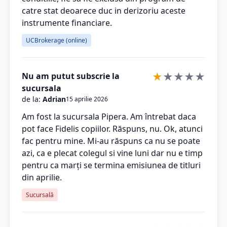
catre stat deoarece duc in derizoriu aceste
instrumente financiare.
UCBrokerage (online)
★
★
★
★
★
Nu am putut subscrie la
sucursala
de la:
Adrian
15 aprilie 2026
Am fost la sucursala Pipera. Am întrebat daca
pot face Fidelis copiilor. Răspuns, nu. Ok, atunci
fac pentru mine. Mi-au răspuns ca nu se poate
azi, ca e plecat colegul si vine luni dar nu e timp
pentru ca marți se termina emisiunea de titluri
din aprilie.
Sucursală