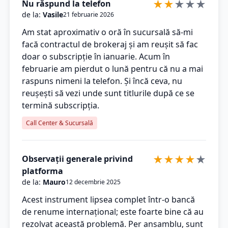
★
★
★
★
★
Nu răspund la telefon
de la:
Vasile
21 februarie 2026
Am stat aproximativ o oră în sucursală să-mi
facă contractul de brokeraj și am reușit să fac
doar o subscripție în ianuarie. Acum în
februarie am pierdut o lună pentru că nu a mai
raspuns nimeni la telefon. Și încă ceva, nu
reușești să vezi unde sunt titlurile după ce se
termină subscripția.
Call Center & Sucursală
★
★
★
★
★
Observații generale privind
platforma
de la:
Mauro
12 decembrie 2025
Acest instrument lipsea complet într-o bancă
de renume internațional; este foarte bine că au
rezolvat această problemă. Per ansamblu, sunt