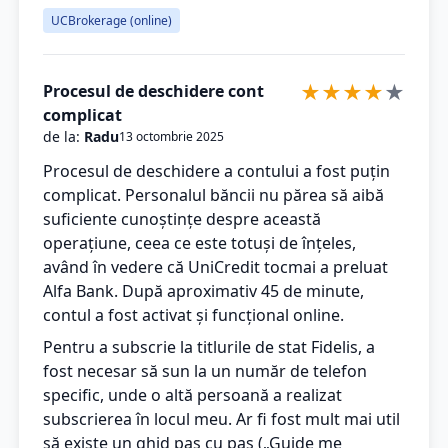
UCBrokerage (online)
★
★
★
★
★
Procesul de deschidere cont
complicat
de la:
Radu
13 octombrie 2025
Procesul de deschidere a contului a fost puțin
complicat. Personalul băncii nu părea să aibă
suficiente cunoștințe despre această
operațiune, ceea ce este totuși de înțeles,
având în vedere că UniCredit tocmai a preluat
Alfa Bank. După aproximativ 45 de minute,
contul a fost activat și funcțional online.
Pentru a subscrie la titlurile de stat Fidelis, a
fost necesar să sun la un număr de telefon
specific, unde o altă persoană a realizat
subscrierea în locul meu. Ar fi fost mult mai util
să existe un ghid pas cu pas („Guide me