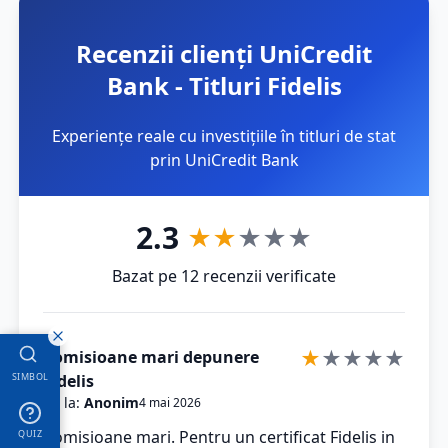
Recenzii clienți UniCredit
Bank - Titluri Fidelis
Experiențe reale cu investițiile în titluri de stat
prin UniCredit Bank
2.3
★
★
★
★
★
Bazat pe 12 recenzii verificate
★
★
★
★
★
Comisioane mari depunere
Fidelis
SIMBOL
de la:
Anonim
4 mai 2026
Comisioane mari. Pentru un certificat Fidelis in
QUIZ