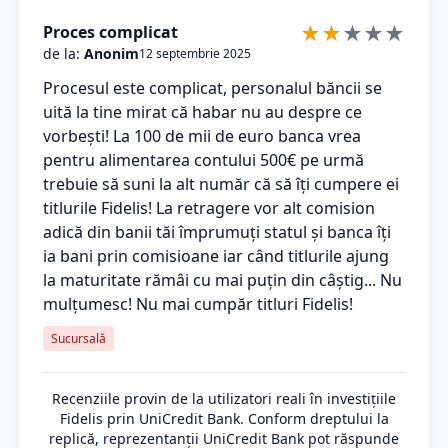
★
★
★
★
★
Proces complicat
de la:
Anonim
12 septembrie 2025
Procesul este complicat, personalul băncii se
uită la tine mirat că habar nu au despre ce
vorbești! La 100 de mii de euro banca vrea
pentru alimentarea contului 500€ pe urmă
trebuie să suni la alt număr că să îți cumpere ei
titlurile Fidelis! La retragere vor alt comision
adică din banii tăi împrumuți statul și banca îți
ia bani prin comisioane iar când titlurile ajung
la maturitate rămâi cu mai puțin din câștig... Nu
mulțumesc! Nu mai cumpăr titluri Fidelis!
Sucursală
Recenziile provin de la utilizatori reali în investițiile
Fidelis prin UniCredit Bank. Conform dreptului la
replică, reprezentanții UniCredit Bank pot răspunde