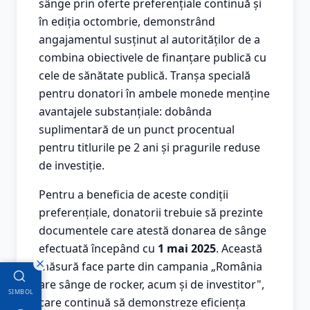
sânge prin oferte preferențiale continuă și
în ediția octombrie, demonstrând
angajamentul susținut al autorităților de a
combina obiectivele de finanțare publică cu
cele de sănătate publică. Tranșa specială
pentru donatori în ambele monede menține
avantajele substanțiale: dobânda
suplimentară de un punct procentual
pentru titlurile pe 2 ani și pragurile reduse
de investiție.
Pentru a beneficia de aceste condiții
preferențiale, donatorii trebuie să prezinte
documentele care atestă donarea de sânge
efectuată începând cu
1 mai 2025
. Această
măsură face parte din campania „România
are sânge de rocker, acum și de investitor",
SIMBOL
care continuă să demonstreze eficiența