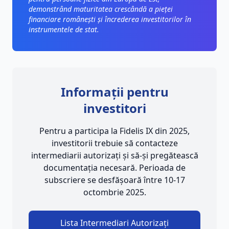
demonstrând maturitatea crescândă a pieței
financiare românești și încrederea investitorilor în
instrumentele de stat.
Informații pentru
investitori
Pentru a participa la Fidelis IX din 2025,
investitorii trebuie să contacteze
intermediarii autorizați și să-și pregătească
documentația necesară. Perioada de
subscriere se desfășoară între 10-17
octombrie 2025.
Lista Intermediari Autorizați