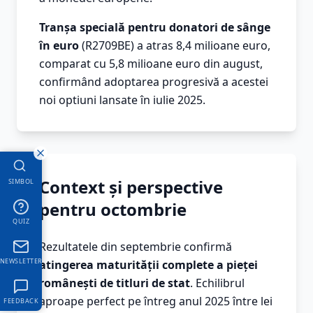
Tranșa specială pentru donatori de sânge
în euro
(R2709BE) a atras 8,4 milioane euro,
comparat cu 5,8 milioane euro din august,
confirmând adoptarea progresivă a acestei
noi optiuni lansate în iulie 2025.
Context și perspective
SIMBOL
pentru octombrie
QUIZ
Rezultatele din septembrie confirmă
NEWSLETTER
atingerea maturității complete a pieței
românești de titluri de stat
. Echilibrul
aproape perfect pe întreg anul 2025 între lei
FEEDBACK