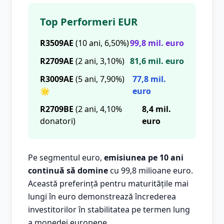
Top Performeri EUR
R3509AE
(10 ani, 6,50%)
99,8 mil. euro
R2709AE
(2 ani, 3,10%)
81,6 mil. euro
R3009AE
(5 ani, 7,90%)
77,8 mil.
🌟
euro
R2709BE
(2 ani, 4,10%
8,4 mil.
donatori)
euro
Pe segmentul euro,
emisiunea pe 10 ani
continuă să domine
cu 99,8 milioane euro.
Această preferință pentru maturitățile mai
lungi în euro demonstrează încrederea
investitorilor în stabilitatea pe termen lung
a monedei europene.