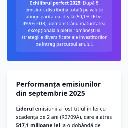
Echilibrul perfect 2025:
După 8
emisiuni, distribuția totală pe valute
atinge paritatea ideală (50,1% LEI vs
49,9% EUR), demonstrând maturitatea
excepțională a pieței românești și
strategiile diversificate ale investitorilor
pe întreg parcursul anului.
Performanța emisiunilor
din septembrie 2025
Liderul
emisiunii a fost titlul în lei cu
scadența de 2 ani (R2709A), care a atras
517,1 milioane lei
la o dobândă de